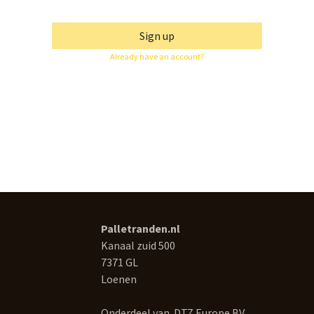
Sign up
Already have an account?
Palletranden.nl
Kanaal zuid 500
7371 GL
Loenen
Onderdeel van DTZ Europe BV