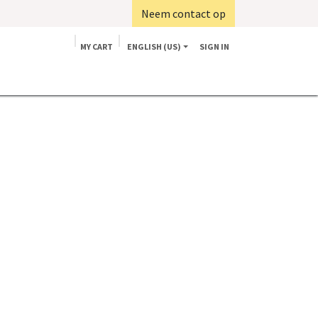
Neem contact op
MY CART
ENGLISH (US)
SIGN IN
Home
Shop
Toepassingen
Contact
Blog