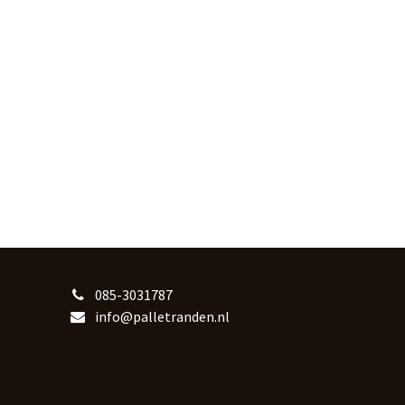
085-3031787
info@palletranden.nl